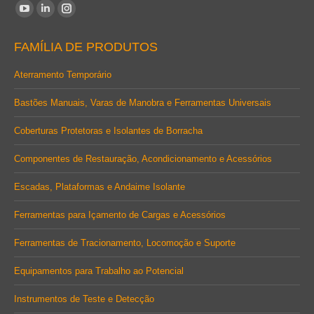
Encontre-nos em:
YouTube
Linkedin
Instagram
page
page
page
FAMÍLIA DE PRODUTOS
opens
opens
opens
in
in
in
Aterramento Temporário
new
new
new
Bastões Manuais, Varas de Manobra e Ferramentas Universais
window
window
window
Coberturas Protetoras e Isolantes de Borracha
Componentes de Restauração, Acondicionamento e Acessórios
Escadas, Plataformas e Andaime Isolante
Ferramentas para Içamento de Cargas e Acessórios
Ferramentas de Tracionamento, Locomoção e Suporte
Equipamentos para Trabalho ao Potencial
Instrumentos de Teste e Detecção