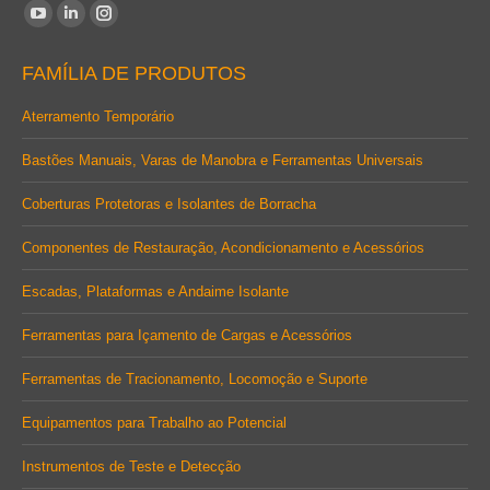
Encontre-nos em:
YouTube
Linkedin
Instagram
page
page
page
FAMÍLIA DE PRODUTOS
opens
opens
opens
in
in
in
Aterramento Temporário
new
new
new
Bastões Manuais, Varas de Manobra e Ferramentas Universais
window
window
window
Coberturas Protetoras e Isolantes de Borracha
Componentes de Restauração, Acondicionamento e Acessórios
Escadas, Plataformas e Andaime Isolante
Ferramentas para Içamento de Cargas e Acessórios
Ferramentas de Tracionamento, Locomoção e Suporte
Equipamentos para Trabalho ao Potencial
Instrumentos de Teste e Detecção