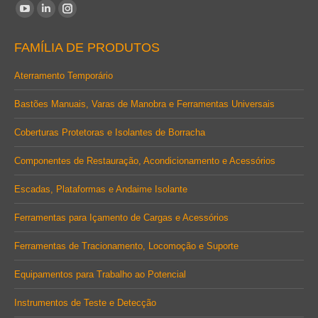
Encontre-nos em:
YouTube
Linkedin
Instagram
page
page
page
FAMÍLIA DE PRODUTOS
opens
opens
opens
in
in
in
Aterramento Temporário
new
new
new
Bastões Manuais, Varas de Manobra e Ferramentas Universais
window
window
window
Coberturas Protetoras e Isolantes de Borracha
Componentes de Restauração, Acondicionamento e Acessórios
Escadas, Plataformas e Andaime Isolante
Ferramentas para Içamento de Cargas e Acessórios
Ferramentas de Tracionamento, Locomoção e Suporte
Equipamentos para Trabalho ao Potencial
Instrumentos de Teste e Detecção