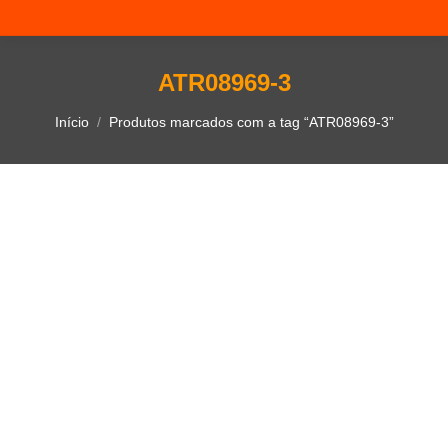
ATR08969-3
Você está aqui:
Início
Produtos marcados com a tag “ATR08969-3”