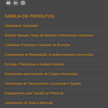
Encontre-nos em:
YouTube
Linkedin
Instagram
page
page
page
FAMÍLIA DE PRODUTOS
opens
opens
opens
in
in
in
Aterramento Temporário
new
new
new
Bastões Manuais, Varas de Manobra e Ferramentas Universais
window
window
window
Coberturas Protetoras e Isolantes de Borracha
Componentes de Restauração, Acondicionamento e Acessórios
Escadas, Plataformas e Andaime Isolante
Ferramentas para Içamento de Cargas e Acessórios
Ferramentas de Tracionamento, Locomoção e Suporte
Equipamentos para Trabalho ao Potencial
Instrumentos de Teste e Detecção