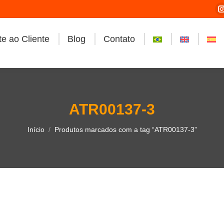
e ao Cliente
Blog
Contato
i
ATR00137-3
Você está aqui:
Início
Produtos marcados com a tag “ATR00137-3”