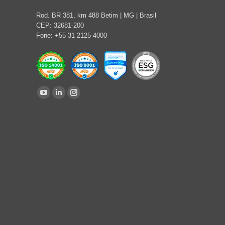
Rod. BR 381, km 488 Betim | MG | Brasil
CEP: 32681-200
Fone: +55 31 2125 4000
Encontre-nos em:
YouTube
Linkedin
Instagram
page
page
page
opens
opens
opens
in
in
in
new
new
new
window
window
window