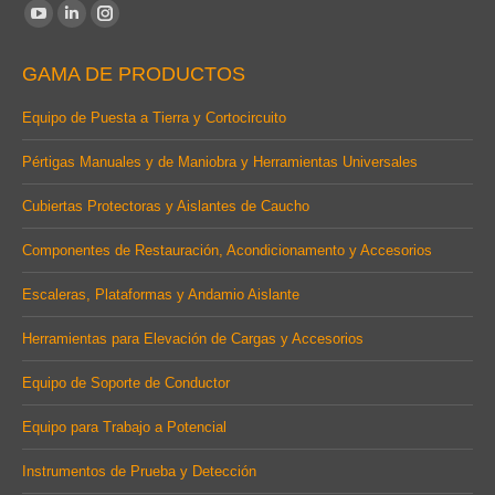
Find us on:
YouTube
Linkedin
Instagram
page
page
page
GAMA DE PRODUCTOS
opens
opens
opens
in
in
in
Equipo de Puesta a Tierra y Cortocircuito
new
new
new
Pértigas Manuales y de Maniobra y Herramientas Universales
window
window
window
Cubiertas Protectoras y Aislantes de Caucho
Componentes de Restauración, Acondicionamento y Accesorios
Escaleras, Plataformas y Andamio Aislante
Herramientas para Elevación de Cargas y Accesorios
Equipo de Soporte de Conductor
Equipo para Trabajo a Potencial
Instrumentos de Prueba y Detección