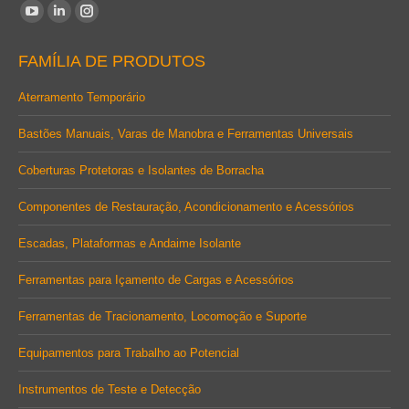
Encontre-nos em:
YouTube
Linkedin
Instagram
page
page
page
FAMÍLIA DE PRODUTOS
opens
opens
opens
in
in
in
Aterramento Temporário
new
new
new
Bastões Manuais, Varas de Manobra e Ferramentas Universais
window
window
window
Coberturas Protetoras e Isolantes de Borracha
Componentes de Restauração, Acondicionamento e Acessórios
Escadas, Plataformas e Andaime Isolante
Ferramentas para Içamento de Cargas e Acessórios
Ferramentas de Tracionamento, Locomoção e Suporte
Equipamentos para Trabalho ao Potencial
Instrumentos de Teste e Detecção