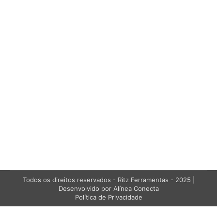
Aterramento Temporário com
Trapézio Tipo Sela: Por que Esta
Configuração é Essencial para a
Segurança em Redes Aéreas
Instrumento de Teste e Detecção
Por
Lister Ribeiro
26/11/2025
Proin id malesuada nunc. Nulla faucibus non felis
quis ornare. Quisque tristique ac sapien eu
tempor. Duis vel dapibus lacus.
Todos os direitos reservados - Ritz Ferramentas - 2025 |
Desenvolvido por Alínea Conecta
Política de Privacidade