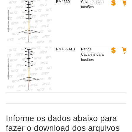
RM4660
Cavalete para
bastões
RM4660-E1
Par de
Cavalete para
bastões
Informe os dados abaixo para
fazer o download dos arquivos