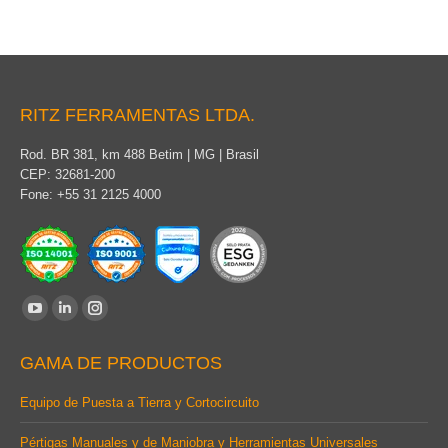
RITZ FERRAMENTAS LTDA.
Rod. BR 381, km 488 Betim | MG | Brasil
CEP: 32681-200
Fone: +55 31 2125 4000
Find us on:
YouTube
Linkedin
Instagram
page
page
page
GAMA DE PRODUCTOS
opens
opens
opens
in
in
in
Equipo de Puesta a Tierra y Cortocircuito
new
new
new
Pértigas Manuales y de Maniobra y Herramientas Universales